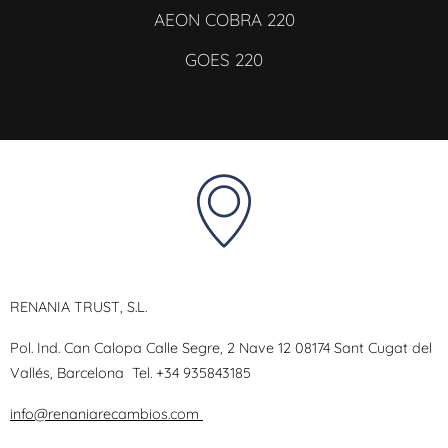
AEON COBRA 220
GOES 220
RENANIA TRUST, S.L.
Pol. Ind. Can Calopa Calle Segre, 2 Nave 12 08174 Sant Cugat del
Vallés, Barcelona
Tel.
+34 935843185
info@renaniarecambios.com