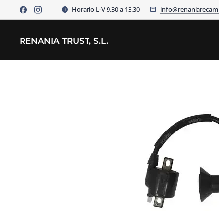
Horario L-V 9.30 a 13.30
info@renaniarecam
RENANIA TRUST, S.L.