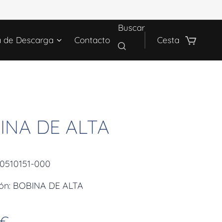
Buscar
a de Descarga
Contacto
Cesta
INA DE ALTA
30510151-000
ión: BOBINA DE ALTA
€