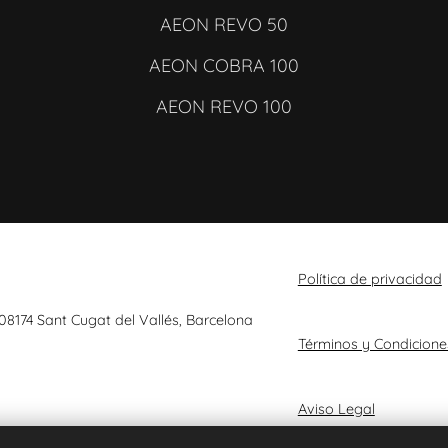
AEON REVO 50
AEON COBRA 100
AEON REVO 100
Política de privacidad
 08174 Sant Cugat del Vallés, Barcelona
Términos y Condicione
Aviso Legal