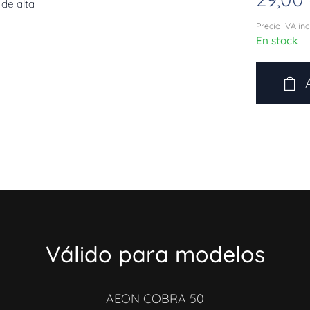
de alta
Precio IVA in
En stock
Válido para modelos
AEON COBRA 50