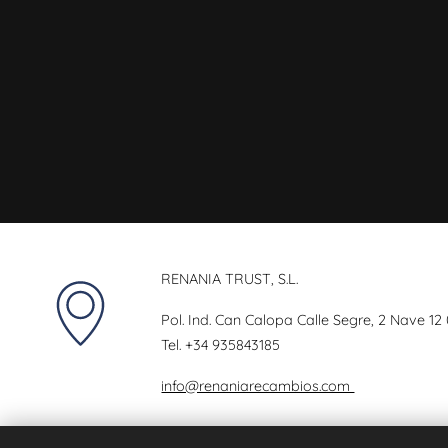
RENANIA TRUST, S.L.
Pol. Ind. Can Calopa Calle Segre, 2 Nave 12
Tel.
+34 935843185
info@renaniarecambios.com