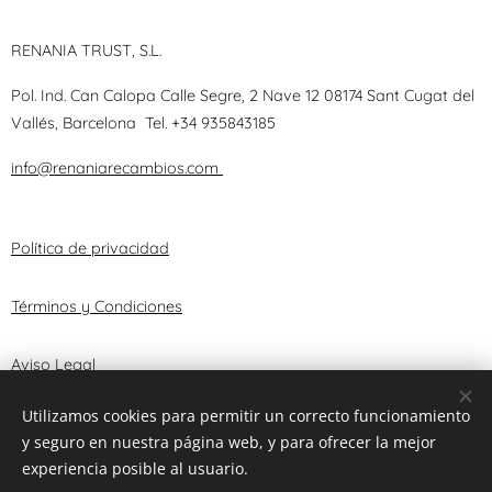
RENANIA TRUST, S.L.
Pol. Ind. Can Calopa Calle Segre, 2 Nave 12 08174 Sant Cugat del
Vallés, Barcelona
Tel.
+34 935843185
info@renaniarecambios.com
Política de privacidad
Términos y Condiciones
Aviso Legal
Utilizamos cookies para permitir un correcto funcionamiento
y seguro en nuestra página web, y para ofrecer la mejor
© 2025 RENANIA TRUST, S.L.
Cookies
experiencia posible al usuario.