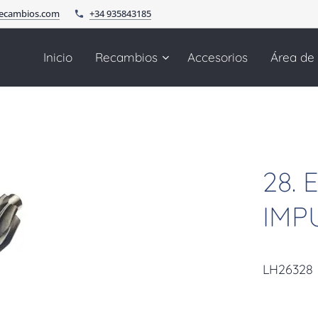
recambios.com
+34 935843185
Inicio
Recambios
Accesorios
Área de
28.
IMP
LH26328