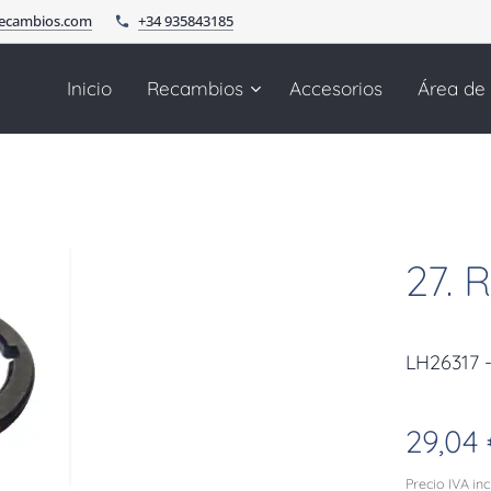
recambios.com
+34 935843185
Inicio
Recambios
Accesorios
Área de
27.
LH26317
29,04
Precio IVA in