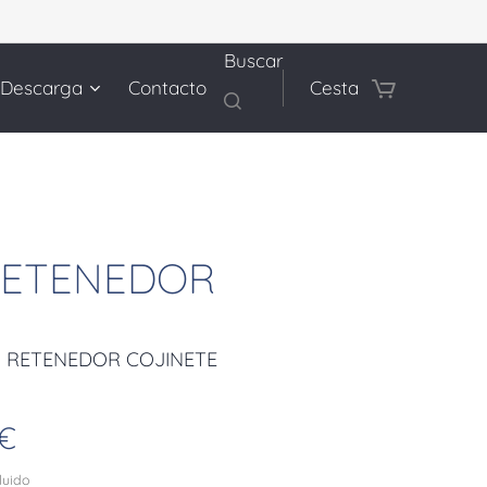
Buscar
 Descarga
Contacto
Cesta
 RETENEDOR
 - RETENEDOR COJINETE
€
cluido