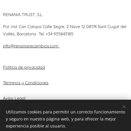
RENANIA TRUST, S.L.
Pol. Ind. Can Calopa Calle Segre, 2 Nave 12 08174 Sant Cugat del
Vallés, Barcelona
Tel.
+34 935843185
info@renaniarecambios.com
Política de privacidad
Términos y Condiciones
Aviso Legal
Utilizamos cookies para permitir un correcto funcionamiento
y seguro en nuestra página web, y para ofrecer la mejor
© 2025 RENANIA TRUST, S.L.
Cookies
experiencia posible al usuario.