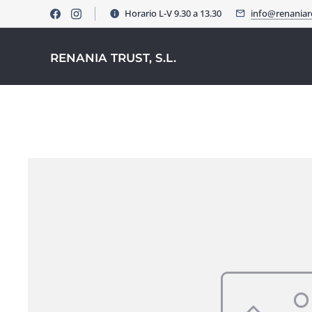
Horario L-V 9.30 a 13.30
info@renania
RENANIA TRUST, S.L.