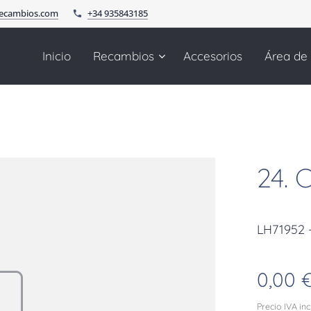
recambios.com
+34 935843185
Inicio
Recambios
Accesorios
Área de
24. 
LH71952 -
0,00
Precio IVA in