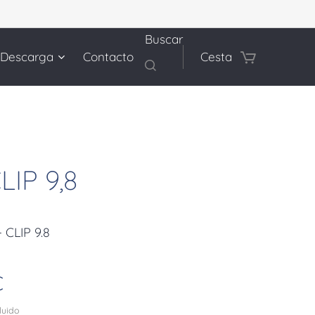
Buscar
 Descarga
Contacto
Cesta
CLIP 9,8
 CLIP 9.8
€
cluido