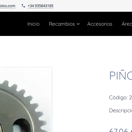
bios.com
+34 935843185
Inicio
Recambios
Accesorios
Áre
PIÑ
Código: 
Descripc
67,06