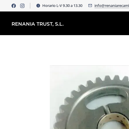
Horario L-V 9.30 a 13.30
info@renaniarecam
RENANIA TRUST, S.L.