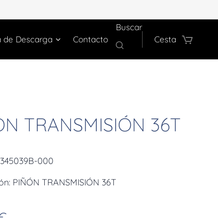
Buscar
a de Descarga
Contacto
Cesta
ON TRANSMISIÓN 36T
2345039B-000
ión: PIÑÓN TRANSMISIÓN 36T
€