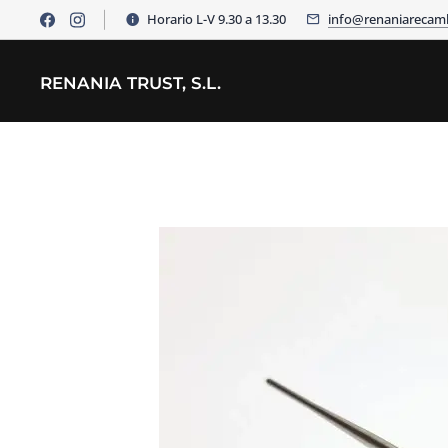
Horario L-V 9.30 a 13.30
info@renaniarecam
RENANIA TRUST, S.L.