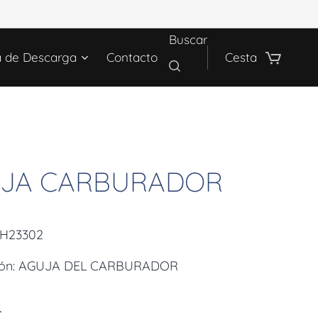
Buscar
a de Descarga
Contacto
Cesta
JA CARBURADOR
LH23302
ción: AGUJA DEL CARBURADOR
€