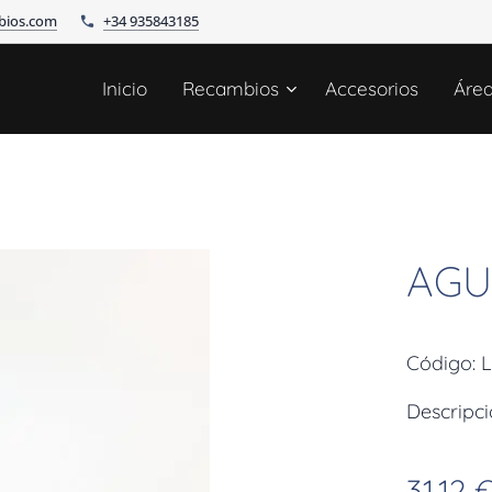
bios.com
+34 935843185
Inicio
Recambios
Accesorios
Áre
AGU
Código: 
Descrip
31,12