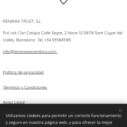
RENANIA TRUST, S.L.
Pol. Ind. Can Calopa Calle Segre, 2 Nave 12 08174 Sant Cugat del
Vallés, Barcelona
Tel.
+34 935843185
info@renaniarecambios.com
Política de privacidad
Términos y Condiciones
Aviso Legal
Utilizamos cookies para permitir un correcto funcionamiento
y seguro en nuestra página web, y para ofrecer la mejor
© 2025 RENANIA TRUST, S.L.
Cookies