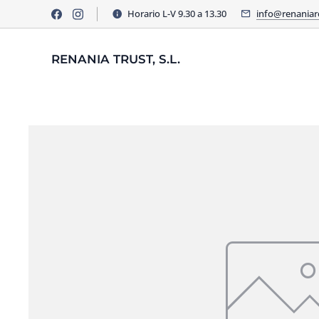
Horario L-V 9.30 a 13.30
info@renania
RENANIA TRUST, S.L.