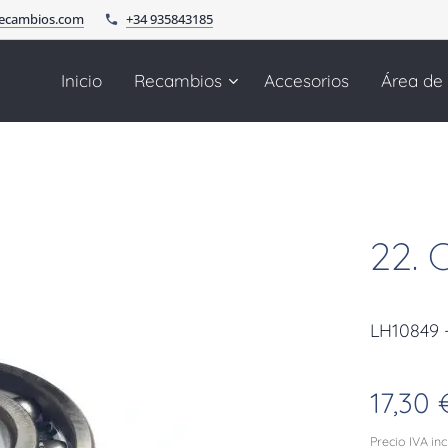
recambios.com
+34 935843185
Inicio
Recambios
Accesorios
Área de
22.
LH10849 
17,30
Precio IVA in