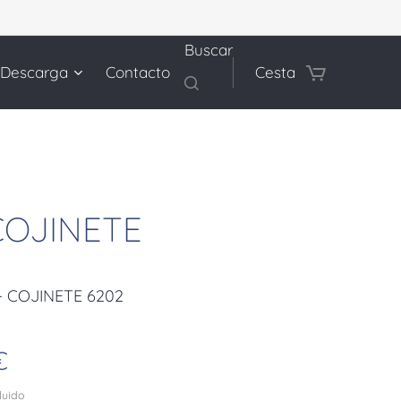
Buscar
 Descarga
Contacto
Cesta
 COJINETE
- COJINETE 6202
€
cluido