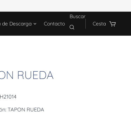
Buscar
a de Descarga
Contacto
Cesta
ON RUEDA
LH21014
ión: TAPON RUEDA
€