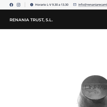
Horario L-V 9.30 a 13.30
info@renaniarecam
RENANIA TRUST, S.L.