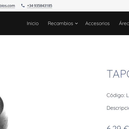
bios.com
+34 935843185
Inicio
Recambios
Accesorios
Áre
TAP
Código: 
Descripc
6,29