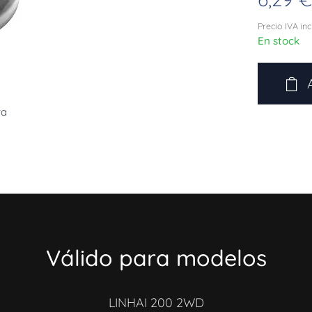
Precio IVA in
En stock
ta
Válido para modelos
LINHAI 200 2WD