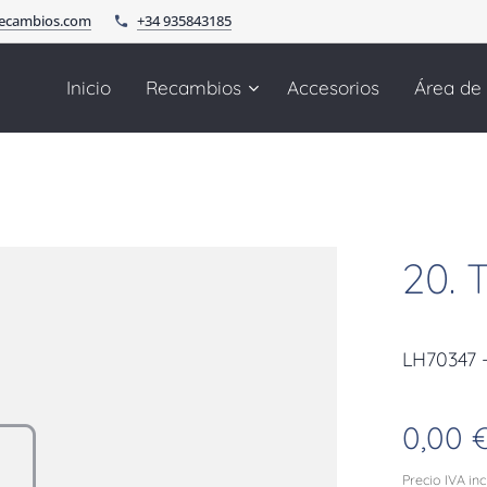
recambios.com
+34 935843185
Inicio
Recambios
Accesorios
Área de
20.
LH70347 
0,00
Precio IVA in