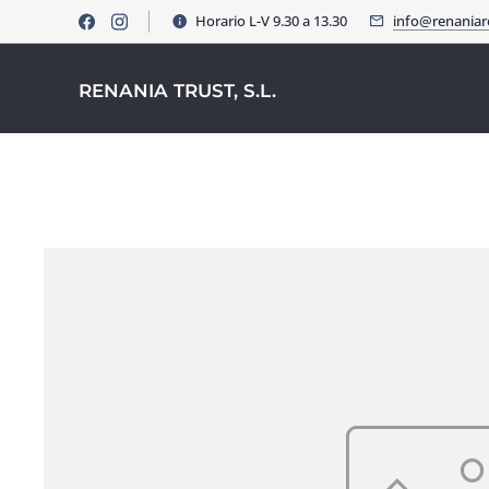
Horario L-V 9.30 a 13.30
info@renania
RENANIA TRUST, S.L.