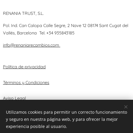
RENANIA TRUST, S.L.
Pol. Ind. Can Calopa Calle Segre, 2 Nave 12 08174 Sant Cugat del
Vallés, Barcelona
Tel.
+34 935843185
info@renaniarecambios.com
Política de privacidad
Términos y Condiciones
Aviso Legal
Utilizamos cookies para permitir un correcto funcionamiento
y seguro en nuestra página web, y para ofrecer la mejor
© 2025 RENANIA TRUST, S.L.
Cookies
experiencia posible al usuario.