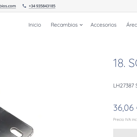
bios.com
+34 935843185
Inicio
Recambios
Accesorios
Áre
18.
LH27387
36,06
Precio IVA in