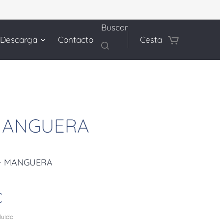
Buscar
 Descarga
Contacto
Cesta
 MANGUERA
 - MANGUERA
€
cluido