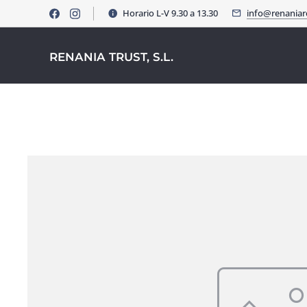
Horario L-V 9.30 a 13.30
info@renania
RENANIA TRUST, S.L.