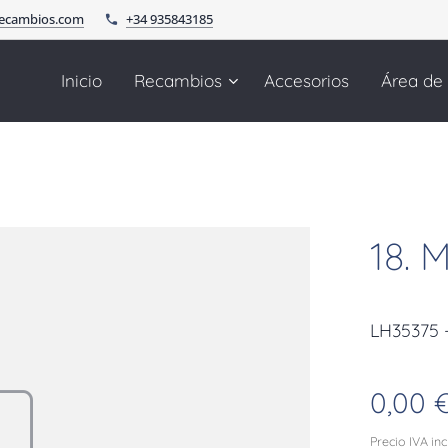
recambios.com
+34 935843185
Inicio
Recambios
Accesorios
Área de
18.
LH35375
0,00
Precio IVA in