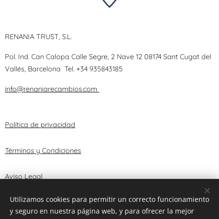
RENANIA TRUST, S.L.
Pol. Ind. Can Calopa Calle Segre, 2 Nave 12 08174 Sant Cugat del
Vallés, Barcelona
Tel.
+34 935843185
info@renaniarecambios.com
Política de privacidad
Términos y Condiciones
Aviso Legal
Utilizamos cookies para permitir un correcto funcionamiento
y seguro en nuestra página web, y para ofrecer la mejor
© 2025 RENANIA TRUST, S.L.
Cookies