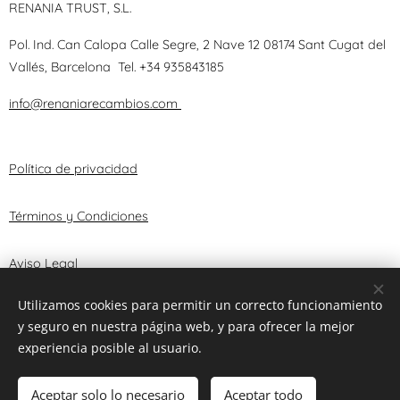
RENANIA TRUST, S.L.
Pol. Ind. Can Calopa Calle Segre, 2 Nave 12 08174 Sant Cugat del
Vallés, Barcelona
Tel.
+34 935843185
info@renaniarecambios.com
Política de privacidad
Términos y Condiciones
Aviso Legal
Utilizamos cookies para permitir un correcto funcionamiento
y seguro en nuestra página web, y para ofrecer la mejor
© 2025 RENANIA TRUST, S.L.
Cookies
experiencia posible al usuario.
Añadir a la cesta
Aceptar solo lo necesario
Aceptar todo