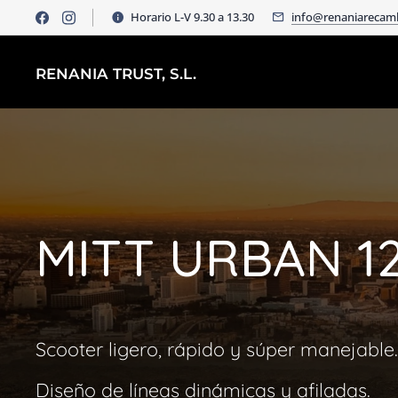
Horario L-V 9.30 a 13.30
info@renaniarecam
RENANIA TRUST, S.L.
MITT URBAN 1
Scooter ligero, rápido y súper manejable.
Diseño de líneas dinámicas y afiladas.