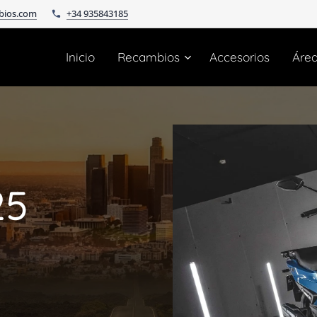
bios.com
+34 935843185
Inicio
Recambios
Accesorios
Áre
25