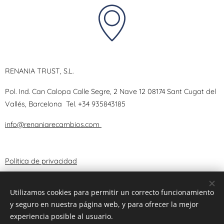
RENANIA TRUST, S.L.
Pol. Ind. Can Calopa Calle Segre, 2 Nave 12 08174 Sant Cugat del
Vallés, Barcelona
Tel.
+34 935843185
info@renaniarecambios.com
Política de privacidad
Términos y Condiciones
Utilizamos cookies para permitir un correcto funcionamiento
y seguro en nuestra página web, y para ofrecer la mejor
Aviso Legal
experiencia posible al usuario.