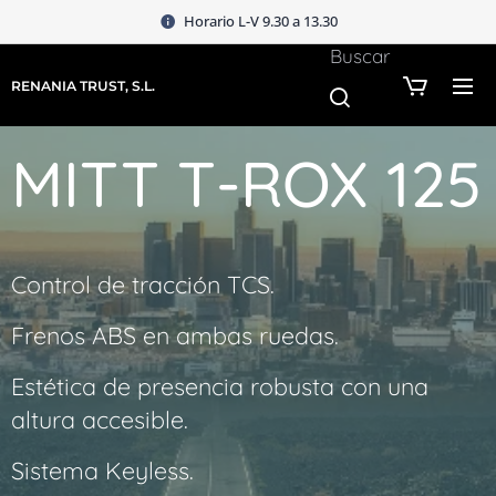
Horario L-V 9.30 a 13.30
Buscar
RENANIA TRUST, S.L.
MITT T-ROX 125
Control de tracción TCS.
Frenos ABS en ambas ruedas.
Estética de presencia robusta con una
altura accesible.
Sistema
Keyless.