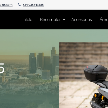
bios.com
+34 935843185
Inicio
Recambios
Accesorios
Áre
5