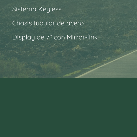
Sistema
Keyless.
Chasis tubular de acero.
Display de 7" con
Mirror-link.