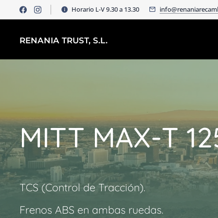
Horario L-V 9.30 a 13.30
info@renaniarecam
RENANIA TRUST, S.L.
MITT MAX-T 12
TCS (Control de Tracción).
Frenos ABS en ambas ruedas.