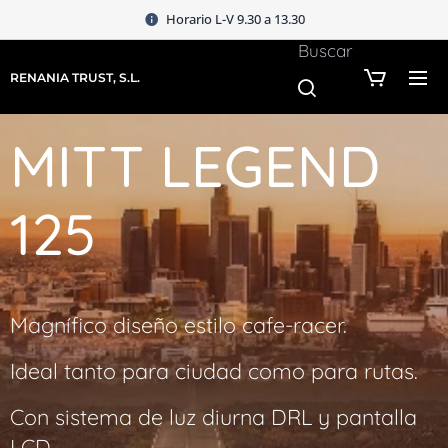
Horario L-V 9.30 a 13.30
Buscar
RENANIA TRUST, S.L.
MITT LEGEND
125
Magnífico diseño estilo cafe-racer.
Ideal tanto para ciudad como para rutas.
Con sistema de luz diurna DRL y pantalla
LCD.