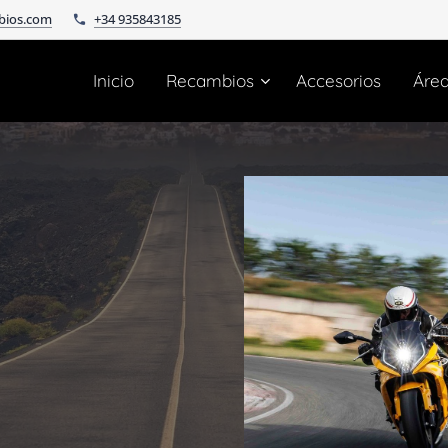
bios.com
+34 935843185
Inicio
Recambios
Accesorios
Áre