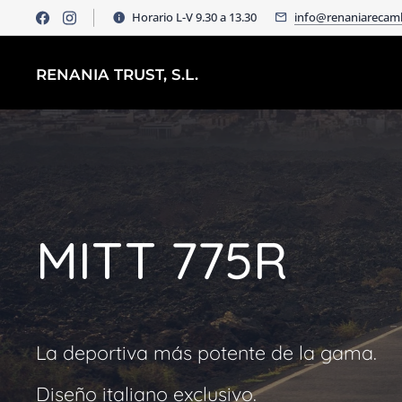
Horario L-V 9.30 a 13.30
info@renaniarecam
RENANIA TRUST, S.L.
MITT 775R
La deportiva más potente de la gama.
Diseño italiano exclusivo.