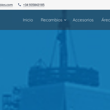
bios.com
+34 935843185
Inicio
Recambios
Accesorios
Áre