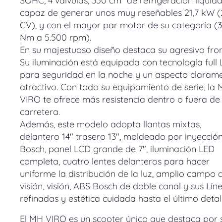
SOHC, 4 válvulas, 350 cm³ de refrigeración líquida
capaz de generar unos muy reseñables 21,7 kW (
CV), y con el mayor par motor de su categoría (3
Nm a 5.500 rpm).
En su majestuoso diseño destaca su agresivo fron
Su iluminación está equipada con tecnología full
para seguridad en la noche y un aspecto claram
atractivo. Con todo su equipamiento de serie, la
VIRO te ofrece más resistencia dentro o fuera de 
carretera.
Además, este modelo adopta llantas mixtas,
delantero 14" trasero 13", moldeado por inyecció
Bosch, panel LCD grande de 7", iluminación LED
completa, cuatro lentes delanteros para hacer
uniforme la distribución de la luz, amplio campo 
visión, visión, ABS Bosch de doble canal y sus Lín
refinadas y estética cuidada hasta el último detall
El MH VIRO es un scooter único que destaca por 