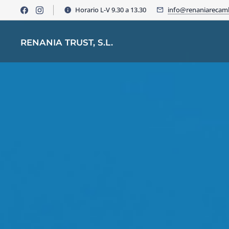
Horario L-V 9.30 a 13.30
info@renaniarecam
RENANIA TRUST, S.L.