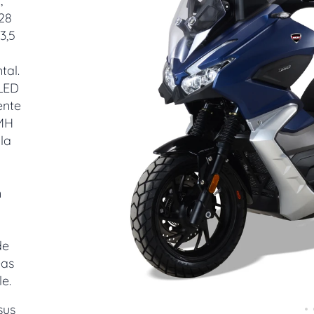
,
28
3,5
tal.
 LED
ente
 MH
la
n
de
eas
e.
sus