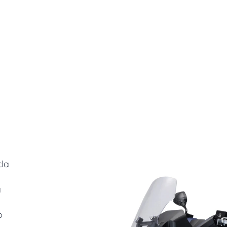
la
a
o