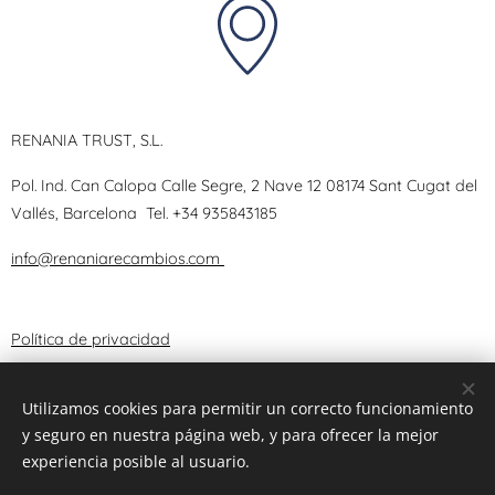
RENANIA TRUST, S.L.
Pol. Ind. Can Calopa Calle Segre, 2 Nave 12 08174 Sant Cugat del
Vallés, Barcelona
Tel.
+34 935843185
info@renaniarecambios.com
Política de privacidad
Términos y Condiciones
Utilizamos cookies para permitir un correcto funcionamiento
y seguro en nuestra página web, y para ofrecer la mejor
Aviso Legal
experiencia posible al usuario.