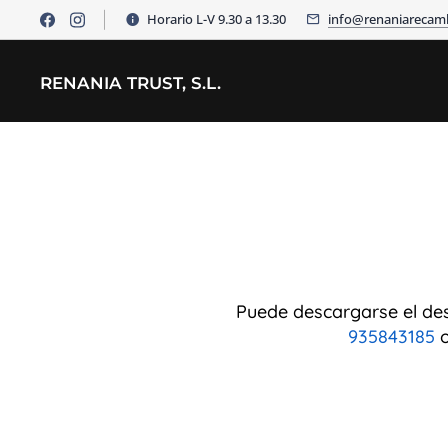
Horario L-V 9.30 a 13.30
info@renaniarecam
RENANIA TRUST, S.L.
Puede descargarse el des
935843185